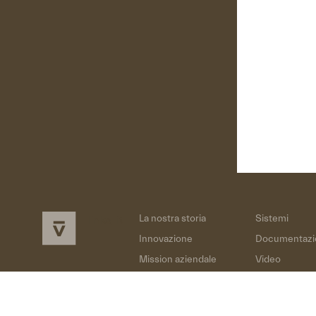
La nostra storia
Sistemi
links_it
Innovazione
Documentazi
Mission aziendale
Video
Formazione tecnica
Supporto
Progetti
Notizie