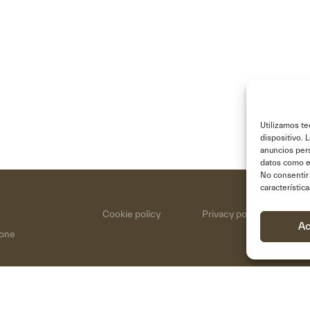
Utilizamos te
dispositivo. 
anuncios pers
datos como el
No consentir 
característic
Cookie policy
Privacy policy
N
Ac
one