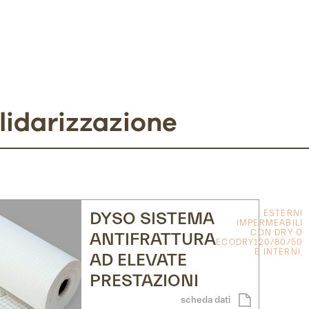
lidarizzazione
ESTERNI
DYSO SISTEMA
IMPERMEABILI
CON DRY O
ANTIFRATTURA
ECODRY120/80/50
E INTERNI.
AD ELEVATE
PRESTAZIONI
scheda dati