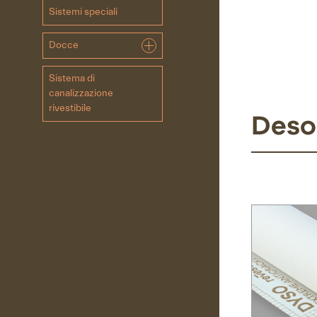
Sistemi speciali
Docce
Sistema di
canalizzazione
rivestibile
Deso